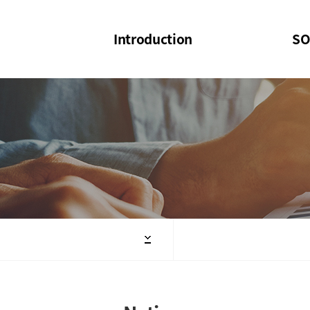
Introduction
SO
SOI
SOI Confer
Welcome Message
SOI 2023-20
Structure of the Society
SOI Seminar
President
Executive Board Members
Minutes of General & Board Meeting
Articles of Association
SOI 10th Anniversary Logo(UI)(2025)