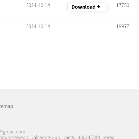
2014-10-14
17750
arrow_downward_alt
Download
2014-10-14
19977
itemap
c@gmail.com
onpung-Myeon, Dalseong-Gun, Daegu, 43014(ZIP), Korea