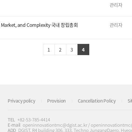
관리자
gy, Market, and Complexity 국내 창립총회
관리자
1
2
3
4
Privacy policy
Provision
Cancellation Policy
S
TEL
+82-53-785-4414
E-mail
openinnovationtmc@dgist.ac.kr / openinnovationtm
ADD
DGIST, R4 building 306, 333, Techno JungangDaero, Hye