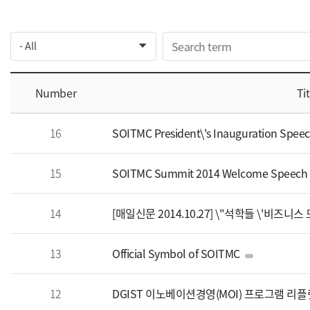
Number
Tit
16
SOITMC President\'s Inauguration Spee
15
SOITMC Summit 2014 Welcome Speech
14
[매일신문 2014.10.27] \"석학들 \'비즈니
13
Official Symbol of SOITMC
12
DGIST 이노베이션경영(MOI) 프로그램 리플