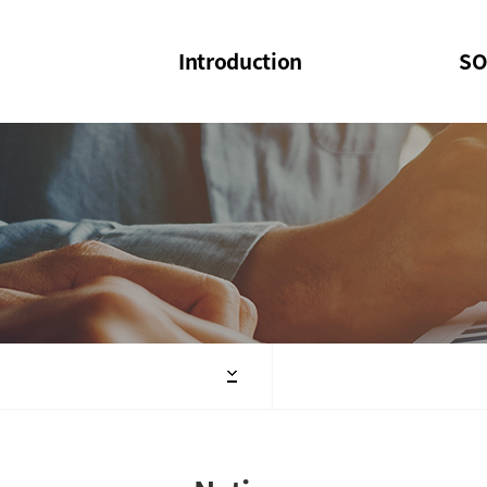
Introduction
SO
SOI
SOI Confer
Welcome Message
SOI 2023-20
Structure of the Society
SOI Seminar
President
Executive Board Members
Minutes of General & Board Meeting
Articles of Association
SOI 10th Anniversary Logo(UI)(2025)