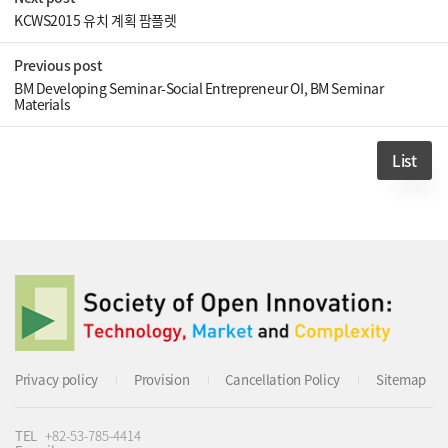
KCWS2015 유치 계획 팜플렛
Previous post
BM Developing Seminar-Social Entrepreneur OI, BM Seminar
Materials
List
Privacy policy
Provision
Cancellation Policy
Sitemap
TEL
+82-53-785-4414