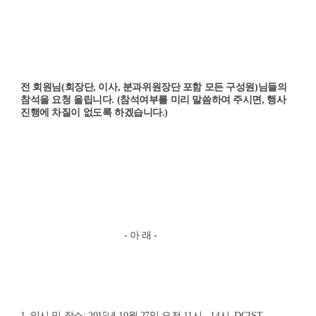
전 회원님
(
회장단
,
이사
,
분과위원장단 포함 모든 구성원
)
님들의
참석을 요청 올립니다
. (참석여부를 미리 말씀하여 주시면, 행사
진행에 차질이 없도록 하겠습니다.)
-
아
래 -
1.
일시 및 장소
: 2015
년
10
월
27
일 오전
11
시
- 14
시,
DGIST