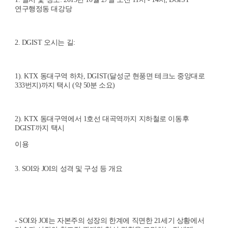
연구행정동 대강당
2. DGIST
오시는 길
:
1). KTX
동대구역 하차
, DGIST(
달성군 현풍면 테크노 중앙대로
333
번지
)
까지 택시
(
약
50
분 소요
)
2). KTX
동대구역에서
1
호선 대곡역까지 지하철로 이동후
DGIST
까지 택시
이용
3. SOI
와
JOI
의 성격 및 구성 등 개요
- SOI
와
JOI
는 자본주의 성장의 한계에 직면한
21
세기 상황에서